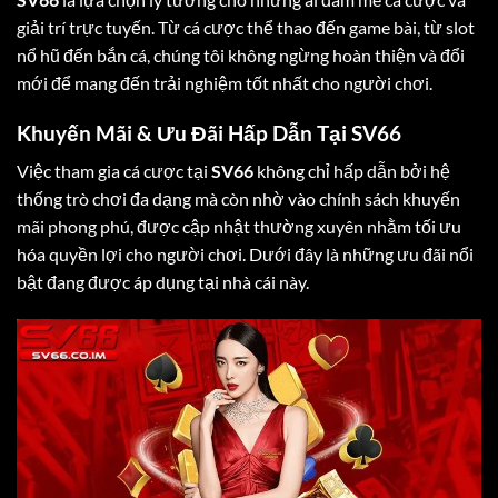
giải trí trực tuyến. Từ cá cược thể thao đến game bài, từ slot
nổ hũ đến bắn cá, chúng tôi không ngừng hoàn thiện và đổi
mới để mang đến trải nghiệm tốt nhất cho người chơi.
Khuyến Mãi & Ưu Đãi Hấp Dẫn Tại SV66
Việc tham gia cá cược tại
SV66
không chỉ hấp dẫn bởi hệ
thống trò chơi đa dạng mà còn nhờ vào chính sách khuyến
mãi phong phú, được cập nhật thường xuyên nhằm tối ưu
hóa quyền lợi cho người chơi. Dưới đây là những ưu đãi nổi
bật đang được áp dụng tại nhà cái này.