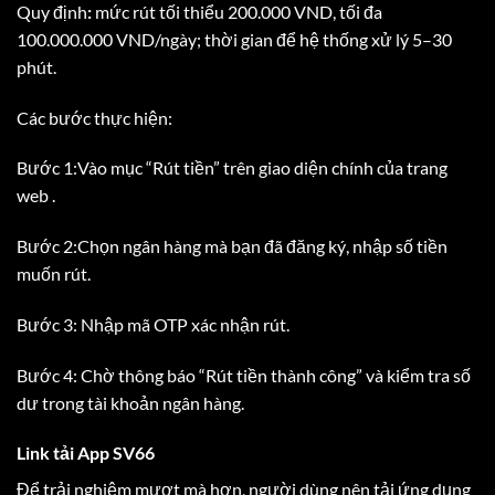
Quy định
:
mức rút tối thiểu 200.000 VND, tối đa
100.000.000 VND/ngày; thời gian để hệ thống xử lý 5–30
phút.
Các bước thực hiện:
Bước 1:Vào mục “Rút tiền” trên giao diện chính của trang
web .
Bước 2:Chọn ngân hàng mà bạn đã đăng ký, nhập số tiền
muốn rút.
Bước 3: Nhập mã OTP xác nhận rút.
Bước 4: Chờ thông báo “Rút tiền thành công” và kiểm tra số
dư trong tài khoản ngân hàng.
Link tải App SV66
Để trải nghiệm mượt mà hơn, người dùng nên tải ứng dụng