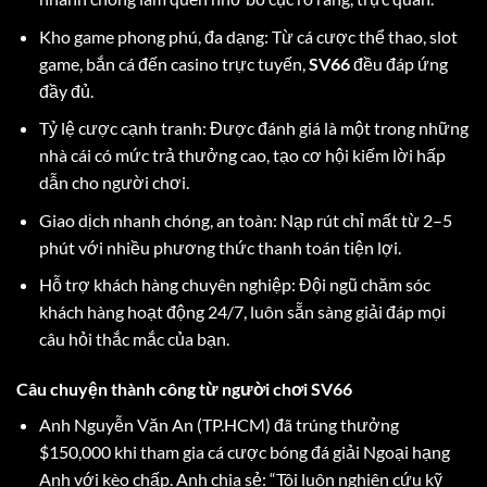
Kho game phong phú, đa dạng: Từ cá cược thể thao, slot
game, bắn cá đến casino trực tuyến,
SV66
đều đáp ứng
đầy đủ.
Tỷ lệ cược cạnh tranh: Được đánh giá là một trong những
nhà cái có mức trả thưởng cao, tạo cơ hội kiếm lời hấp
dẫn cho người chơi.
Giao dịch nhanh chóng, an toàn: Nạp rút chỉ mất từ 2–5
phút với nhiều phương thức thanh toán tiện lợi.
Hỗ trợ khách hàng chuyên nghiệp: Đội ngũ chăm sóc
khách hàng hoạt động 24/7, luôn sẵn sàng giải đáp mọi
câu hỏi thắc mắc của bạn.
Câu chuyện thành công từ người chơi SV66
Anh Nguyễn Văn An (TP.HCM) đã trúng thưởng
$150,000 khi tham gia cá cược bóng đá giải Ngoại hạng
Anh với kèo chấp. Anh chia sẻ: “Tôi luôn nghiên cứu kỹ