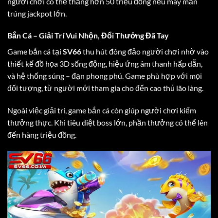
người chơi có thể thắng hơn 50 triệu đồng nếu may mắn
trúng jackpot lớn.
Bắn Cá – Giải Trí Vui Nhộn, Đổi Thưởng Đã Tay
Game bắn cá tại
SV66
thu hút đông đảo người chơi nhờ vào
thiết kế đồ họa 3D sống động, hiệu ứng âm thanh hấp dẫn,
và hệ thống súng – đạn phong phú. Game phù hợp với mọi
đối tượng, từ người mới tham gia cho đến cao thủ lão làng.
Ngoài việc giải trí, game bắn cá còn giúp người chơi kiếm
thưởng thực. Khi tiêu diệt boss lớn, phần thưởng có thể lên
đến hàng triệu đồng.