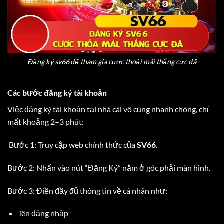
Đăng ký sv66 để tham gia cược thoải mái thắng cực đã
Các bước đăng ký tài khoản
Việc đăng ký tài khoản tại nhà cái vô cùng nhanh chóng, chỉ
mất khoảng 2–3 phút:
Bước 1: Truy cập web chính thức của
SV66
.
Bước 2: Nhấn vào nút “Đăng Ký” nằm ở góc phải màn hình.
Bước 3: Điền đầy đủ thông tin về cá nhân như:
Tên đăng nhập