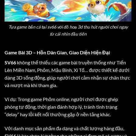
Tựa game bắn cá tại sv66 với đồ hoạ 3d thu hút người chơi ngay
từ cái nhìn đầu tiên
Game Bài 3D – Hồn Dân Gian, Giao Diện Hiện Đại
SV66
không thể thiếu các game bài truyền thống như Tiến
Lên Miền Nam, Phỏm, Mậu Binh, Xì Tố… được thiết kế dưới
dạng 3D sống động, giúp người chơi cảm nhận sự chân thực
và mượt mà khi tham gia.
Ví dụ: Trong game Phỏm online, người chơi được ghép
phòng tự động, thời gian đánh hợp lý, tránh tình trạng
“delay” hay lỗi kết nối thường gặp ở nền tảng khác.
Với danh mục sản phẩm đa dạng và chất lượng hàng đầu,
SV66
là lựa chọn lý tưởng cho những ai đam mê cá cược và