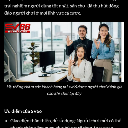
trải nghiệm người dùng tốt nhất, sân chơi đã thu hút đông
đảo người chơi ở mọi lĩnh vực cá cược.
Hệ thống chăm sóc khách hàng tại sv66 được người chơi đánh giá
cao khi chơi tại đây
Ưu điểm của SV66
Giao diện thân thiện, dễ sử dụng: Người chơi mới có thể
nhanh chóng làm quen nhờ bố cục rõ ràng, trực quan.