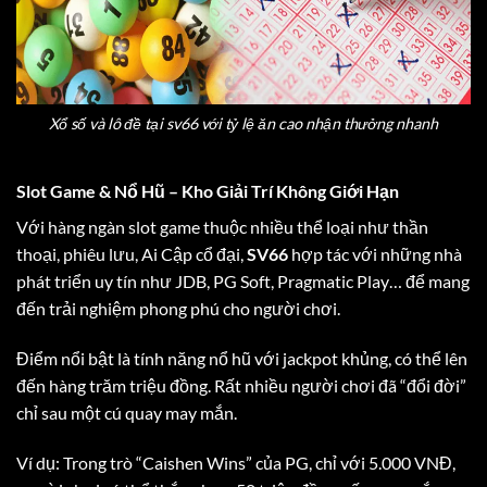
Xổ số và lô đề tại sv66 với tỷ lệ ăn cao nhận thưởng nhanh
Slot Game & Nổ Hũ – Kho Giải Trí Không Giới Hạn
Với hàng ngàn slot game thuộc nhiều thể loại như thần
thoại, phiêu lưu, Ai Cập cổ đại,
SV66
hợp tác với những nhà
phát triển uy tín như JDB, PG Soft, Pragmatic Play… để mang
đến trải nghiệm phong phú cho người chơi.
Điểm nổi bật là tính năng nổ hũ với jackpot khủng, có thể lên
đến hàng trăm triệu đồng. Rất nhiều người chơi đã “đổi đời”
chỉ sau một cú quay may mắn.
Ví dụ: Trong trò “Caishen Wins” của PG, chỉ với 5.000 VNĐ,