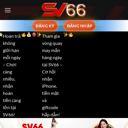
Bỏ
qua
nội
dung
ĐĂNG KÝ
ĐĂNG NHẬP
oàn trả
Tham gia
hông
vòng quay
iới hạn
may mắn
ỗi ngày
hàng ngày
 Chơi
tại SV66 –
àng
Cơ hội
hiều,
nhận
hận
iPhone,
oàn
tiền mặt
iền càng
và
ớn tại
giftcode
V66!
hấp dẫn!