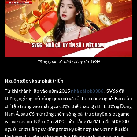
Tổng quan về nhà cái uy tín SV66
Nguồn gốc và sự phát triển
Từ khi thành lập vào năm 2015
nhà cái ok8386
,
SV66
đã
không ngừng mở rộng quy mô và cải tiến công nghệ. Ban đầu
chỉ tập trung vào mảng cá cược thể thao tại thị trường Đông
Nam Á, sau đó mở rộng thêm sòng bài trực tuyến, slot game
và live casino. Đến năm 2020, nền tảng đã đạt mốc 500.000
người chơi đăng ký, đồng thời ký kết hợp tác với nhiều đối
tác hàng đầu như Microgaming, Playtech để cung cấp sản