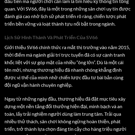
đầu tiên mà người chơi cần làm là tìm hiểu kỹ thông tin tổng
quan. Với SV66, đây là một trong những sân chơi uy tín được
đánh giá cao nhờ lịch sử phát triển rõ ràng, chiến lược phát
triển bền vững và loạt thành tựu nổi bật trong ngành.
Lịch Sử Hình Thành Và Phát Triển Của SV66
Giới thiệu SV66 chính thức ra mắt thị trường vào năm 2015,
thời điểm mà ngành giải trí trực tuyến đã có sự cạnh tranh
khốc liệt với sự góp mặt của nhiều “ông lớn”. Dù là một cái
tên mới, nhưng thương hiệu đã nhanh chóng khẳng định
được vị thế của mình nhờ chiến lược đầu tư bài bản cùng
đội ngũ vận hành chuyên nghiệp.
Ngay từ những ngày đầu, thương hiệu đã đặt mục tiêu xây
dựng một nền tảng đổi thưởng hiện đại, minh bạch và an
toàn, lấy trải nghiệm người dùng làm trung tâm. Trải qua
nhiều thử thách, sân chơi không ngừng hoàn thiện, phát
triển, trở thành lựa chọn đáng tin cậy cho hàng triệu người