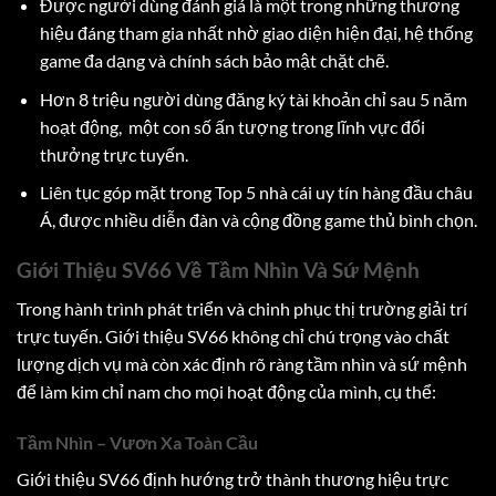
Được người dùng đánh giá là một trong những thương
hiệu đáng tham gia nhất nhờ giao diện hiện đại, hệ thống
game đa dạng và chính sách bảo mật chặt chẽ.
Hơn 8 triệu người dùng đăng ký tài khoản chỉ sau 5 năm
hoạt động, một con số ấn tượng trong lĩnh vực đổi
thưởng trực tuyến.
Liên tục góp mặt trong Top 5 nhà cái uy tín hàng đầu châu
Á, được nhiều diễn đàn và cộng đồng game thủ bình chọn.
Giới Thiệu SV66 Về Tầm Nhìn Và Sứ Mệnh
Trong hành trình phát triển và chinh phục thị trường giải trí
trực tuyến. Giới thiệu SV66 không chỉ chú trọng vào chất
lượng dịch vụ mà còn xác định rõ ràng tầm nhìn và sứ mệnh
để làm kim chỉ nam cho mọi hoạt động của mình, cụ thể:
Tầm Nhìn – Vươn Xa Toàn Cầu
Giới thiệu SV66 định hướng trở thành thương hiệu trực