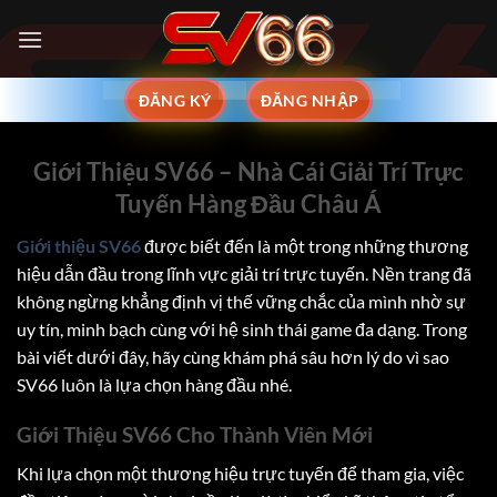
Bỏ
qua
nội
dung
ĐĂNG KÝ
ĐĂNG NHẬP
Giới Thiệu SV66 – Nhà Cái Giải Trí Trực
Tuyến Hàng Đầu Châu Á
Giới thiệu SV66
được biết đến là một trong những thương
hiệu dẫn đầu trong lĩnh vực giải trí trực tuyến. Nền trang đã
không ngừng khẳng định vị thế vững chắc của mình nhờ sự
uy tín, minh bạch cùng với hệ sinh thái game đa dạng. Trong
bài viết dưới đây, hãy cùng khám phá sâu hơn lý do vì sao
SV66 luôn là lựa chọn hàng đầu nhé.
Giới Thiệu SV66 Cho Thành Viên Mới
Khi lựa chọn một thương hiệu trực tuyến để tham gia, việc